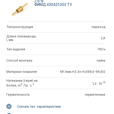
2,6-В
ФИМД.430421.003 ТУ
Типоконструкция
переход
Длина токовывода,
2,6
l, мм
Тип изделия
ПКГн
Способ монтажа
пайка
Материал покрытия
М1.Хим.Н3.Зл-Ко(99,5-99,9)2
Натекание (герм) не
-11
1,3 · 10
3
-1
более, m
· Па · c
Герметичность
герметичные
Скачать тех. характеристики