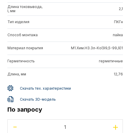
Длина токовывода,
2,1
l, мм
Тип изделия
ПКГн
Способ монтажа
пайка
Материал покрытия
М1.Хим.Н3.Зл-Ко(99,5-99,9)1
Герметичность
герметичные
Длина, мм
12,76
Скачать тех. характеристики
Скачать 3D-модель
По запросу
-
+