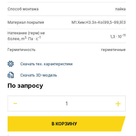
Способ монтажа
пайка
Материал покрытия
М1.Хим.Н3.Зл-Ко(99,5-99,9)3
Натекание (герм) не
-11
1,3 · 10
3
-1
более, m
· Па · c
Герметичность
герметичные
Скачать тех. характеристики
Скачать 3D-модель
По запросу
-
+
В КОРЗИНУ