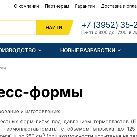
О компании
Партнерам
Гарантии
Доставка и опла
+7 (3952) 35-
НАЙТИ
Пн-пт с 8:00 до 17:00, в И
РОИЗВОДСТВО
НОВЫЕ РАЗРАБОТКИ
рмы
есс-формы
ование и изготовление:
естных форм литья под давлением термопластов (П
е термопластавтоматы с объемом впрыска до 125
3
теля) и до 250 см
(при возможности испытания на тер