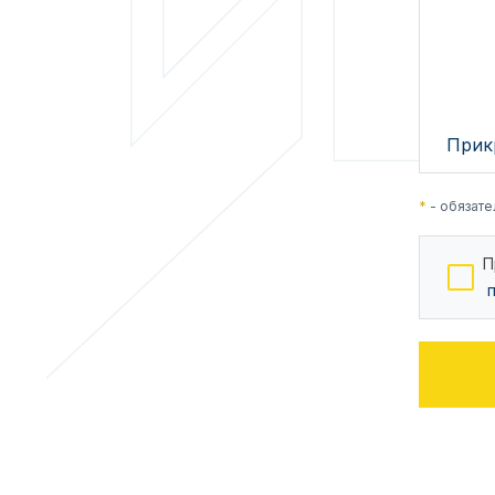
Прик
*
- обязате
П