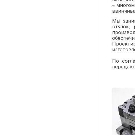
– многом
ввинчива
Мы зани
втулок,
производ
обеспечи
Проектир
изготовл
По согл
передают