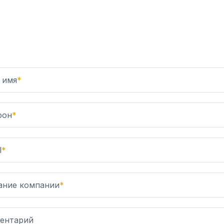
 имя
*
фон
*
l
*
ание компании
*
ентарий