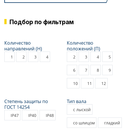
Подбор по фильтрам
Количество
Количество
направлений (Н)
положений (П)
1
2
3
4
2
3
4
5
6
7
8
9
10
11
12
Степень защиты по
Тип вала
ГОСТ 14254
с лыской
IP47
IP40
IP48
со шлицом
гладкий