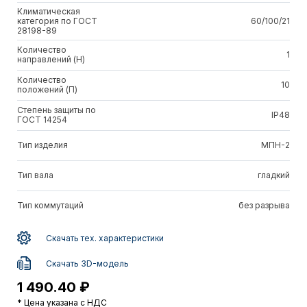
Климатическая
категория по ГОСТ
60/100/21
28198-89
Количество
1
направлений (Н)
Количество
10
положений (П)
Степень защиты по
IP48
ГОСТ 14254
Тип изделия
МПН-2
Тип вала
гладкий
Тип коммутаций
без разрыва
Скачать тех. характеристики
Скачать 3D-модель
1 490.40 ₽
* Цена указана с НДС