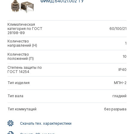
ФИМД.640121.002 ТУ
Климатическая
категория по ГОСТ
60/100/21
28198-89
Количество
1
направлений (Н)
Количество
10
положений (П)
Степень защиты по
IP40
ГОСТ 14254
Тип изделия
МПН-2
Тип вала
гладкий
Тип коммутаций
без разрыва
Скачать тех. характеристики