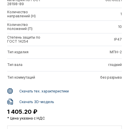
28198-89
Количество
1
направлений (Н)
Количество
10
положений (П)
Степень защиты по
IP47
ГОСТ 14254
Тип изделия
МПН-2
Тип вала
гладкий
Тип коммутаций
без разрыва
Скачать тех. характеристики
Скачать 3D-модель
1 405.20 ₽
* Цена указана с НДС