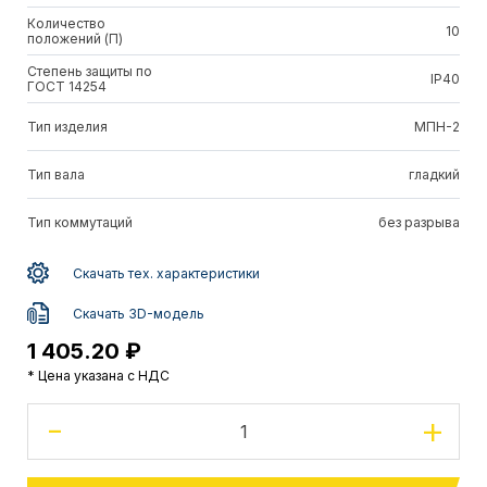
Количество
10
положений (П)
Степень защиты по
IP40
ГОСТ 14254
Тип изделия
МПН-2
Тип вала
гладкий
Тип коммутаций
без разрыва
Скачать тех. характеристики
Скачать 3D-модель
1 405.20 ₽
* Цена указана с НДС
-
+