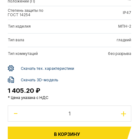
положений (П)
Степень защиты по
IP47
ГОСТ 14254
Тип изделия
МПН-2
Тип вала
гладкий
Тип коммутаций
без разрыва
Скачать тех. характеристики
Скачать 3D-модель
1 405.20 ₽
* Цена указана с НДС
-
+
В КОРЗИНУ