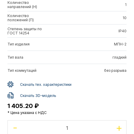
Количество
1
направлений (Н)
Количество
10
положений (П)
Степень защиты по
IP40
ГОСТ 14254
Тип изделия
МПН-2
Тип вала
гладкий
Тип коммутаций
без разрыва
Скачать тех. характеристики
Скачать 3D-модель
1 405.20 ₽
* Цена указана с НДС
-
+