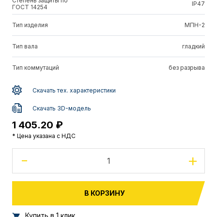
Степень защиты по
IP47
ГОСТ 14254
Тип изделия
МПН-2
Тип вала
гладкий
Тип коммутаций
без разрыва
Скачать тех. характеристики
Скачать 3D-модель
1 405.20 ₽
* Цена указана с НДС
-
+
В КОРЗИНУ
Купить в 1 клик