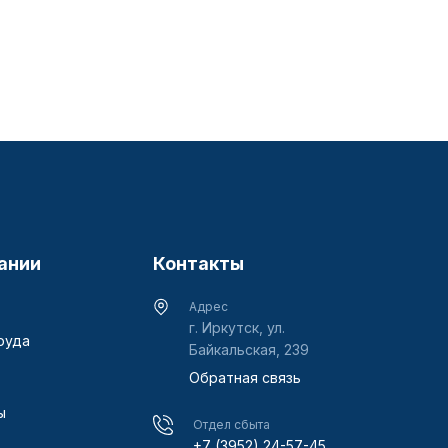
ании
Контакты
Адрес
г. Иркутск, ул.
руда
Байкальская, 239
Обратная связь
ы
Отдел сбыта
+7 (3952) 24-57-45