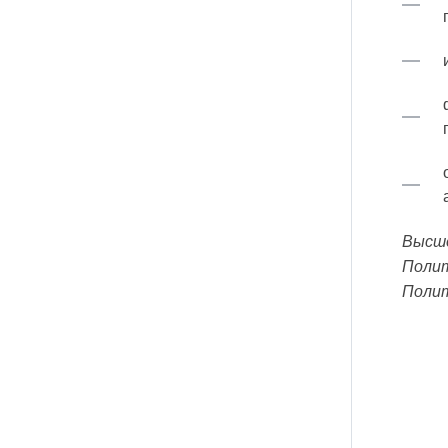
Высше
Полит
Полит