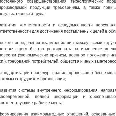
постоянного совершенствования технологических про
производимой продукции требованиям, а также повы
результативности труда;
развития компетентности и осведомленности персонала
ответственности для достижения поставленных целей в обла
четкого определения взаимодействия между всеми струк
позволяющего быстро реагировать на изменение внешн
повестки (экономические кризисы, военное положение и
т.п.), требований потребителей, общества и иных заинтерес
стандартизации процедур, правил, процессов, обеспечи
каждым сотрудником организации;
развития системы внутреннего информирования, направ
своевременной, полной информации и обеспечива
соответствующие рабочие места;
формирования взаимовыгодных отношений, основанных 