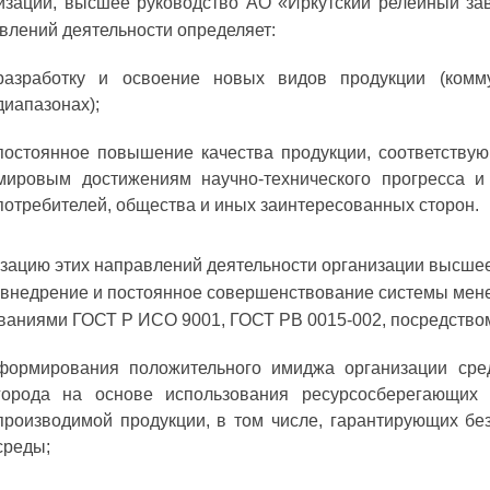
изации, высшее руководство АО «Иркутский релейный зав
влений деятельности определяет:
разработку и освоение новых видов продукции (ком
диапазонах);
постоянное повышение качества продукции, соответству
мировым достижениям научно-технического прогресса и 
потребителей, общества и иных заинтересованных сторон.
зацию этих направлений деятельности организации высшее
 внедрение и постоянное совершенствование системы мене
ваниями ГОСТ Р ИСО 9001, ГОСТ РВ 0015-002, посредство
формирования положительного имиджа организации сред
города на основе использования ресурсосберегающих 
производимой продукции, в том числе, гарантирующих бе
среды;