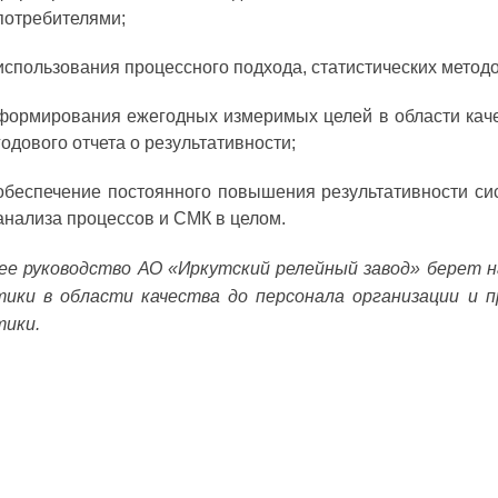
потребителями;
использования процессного подхода, статистических мето
формирования ежегодных измеримых целей в области каче
годового отчета о результативности;
обеспечение постоянного повышения результативности си
анализа процессов и СМК в целом.
е руководство АО «Иркутский релейный завод» берет н
ики в области качества до персонала организации и п
ики.