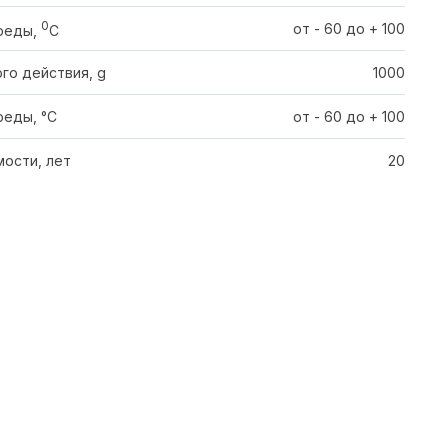
0
от - 60 до + 100
реды,
C
го действия, g
1000
еды, °С
от - 60 до + 100
ости, лет
20