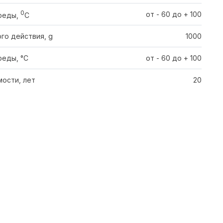
0
от - 60 до + 100
реды,
C
го действия, g
1000
еды, °С
от - 60 до + 100
ости, лет
20