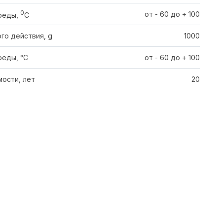
0
от - 60 до + 100
реды,
C
го действия, g
1000
еды, °С
от - 60 до + 100
ости, лет
20