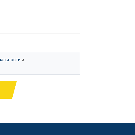
иальности
и