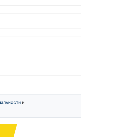
иальности
и