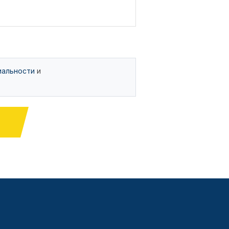
иальности
и