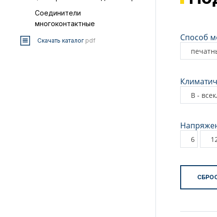
Соединители
многоконтактные
Способ м
Скачать каталог
pdf
печатн
Климатич
В - все
Напряжен
6
1
СБРО