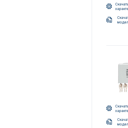
Скачать
характ
Скача
моде
Скачать
характ
Скача
моде