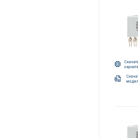
Скачать
характ
Скача
моде