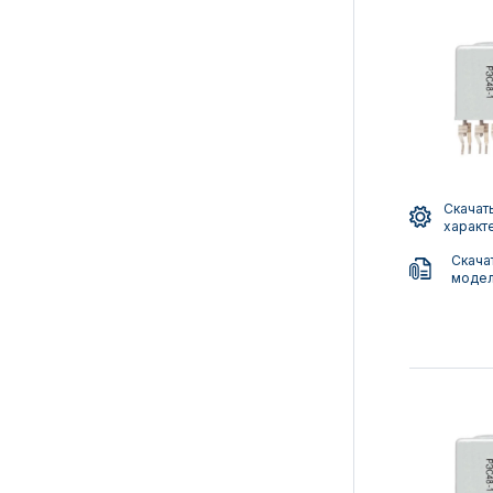
Скачать
характ
Скача
моде