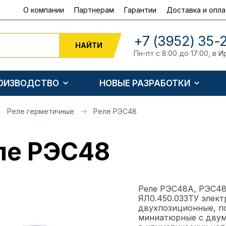
О компании
Партнерам
Гарантии
Доставка и опла
+7 (3952) 35-
НАЙТИ
Пн-пт с 8:00 до 17:00, в И
РОИЗВОДСТВО
НОВЫЕ РАЗРАБОТКИ
Реле герметичные
Реле РЭС48
ле РЭС48
Реле РЭС48А, РЭС48
ЯЛ0.450.033ТУ элект
двухпозиционные, по
миниатюрные с двум