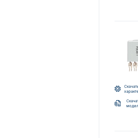
Скачать
характ
Скача
моде