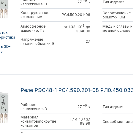
+9
Тип изделия
27
-7
напряжение, В
Конструктивное
Сопротивление
РС4.590.201-06
исполнение
обмотки, Ом
-6
Атмосферное
Медь и сплавы н
от 1,33· 10
до
давление, Па
медной основе
304000
 тех.
еристики
Напряжение
27
питания обмотки, В
ть 3D-
ль
Реле РЭС48-1 РС4.590.201-08 ЯЛ0.450.03
Рабочее
+9
Тип изделия
27
-7
напряжение, В
Материал
ПлИ-10 / Зл
контактов/покрытие
Способ монтажа
99,99
контактов