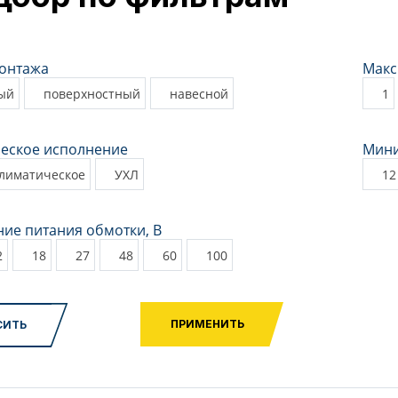
онтажа
Макс
ый
поверхностный
навесной
1
еское исполнение
Мини
климатическое
УХЛ
12
ие питания обмотки, В
2
18
27
48
60
100
ПРИМЕНИТЬ
СИТЬ