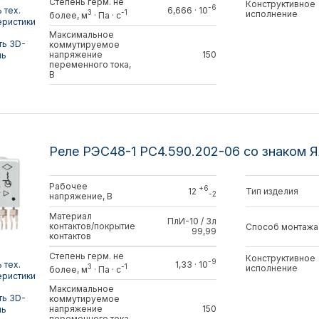
Степень герм. не
Конструктивное
-6
 тех.
6,666 · 10
3
-1
исполнение
более, м
· Па · с
еристики
Максимальное
ть 3D-
коммутируемое
напряжение
150
ль
переменного тока,
В
Реле РЭС48-1 РС4.590.202-06 со знаком 
Рабочее
+6
Тип изделия
12
-2
напряжение, В
Материал
ПлИ-10 / Зл
контактов/покрытие
Способ монтажа
99,99
контактов
Степень герм. не
Конструктивное
-9
 тех.
1,33 · 10
3
-1
исполнение
более, м
· Па · с
еристики
Максимальное
ть 3D-
коммутируемое
напряжение
150
ль
переменного тока,