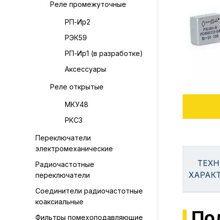
Реле промежуточные
РП-Ир2
РЭК59
РП-Ир1 (в разработке)
Аксессуары
Реле открытые
МКУ48
РКС3
Переключатели
электромеханические
ТЕХН
Радиочастотные
ХАРАК
переключатели
Соединители радиочастотные
коаксиальные
По
Фильтры помехоподавляющие