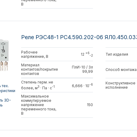
В
Реле РЭС48-1 РС4.590.202-06 ЯЛ0.450.0
Рабочее
+6
Тип изделия
12
-2
напряжение, В
Материал
ПлИ-10 / Зл
контактов/покрытие
Способ монтажа
99,99
контактов
Степень герм. не
Конструктивное
-6
 тех.
6,666 · 10
3
-1
исполнение
более, м
· Па · с
еристики
Максимальное
ть 3D-
коммутируемое
напряжение
150
ль
переменного тока,
В