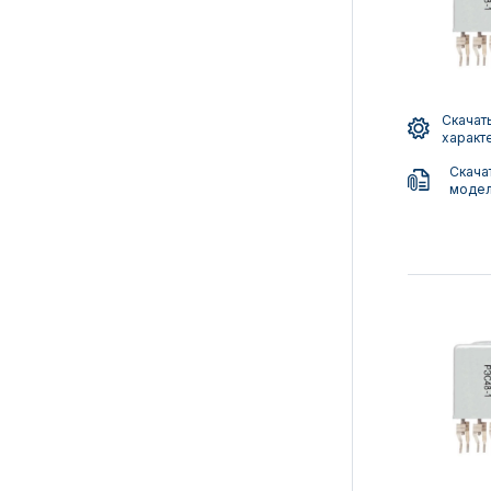
Скачать
характ
Скача
моде