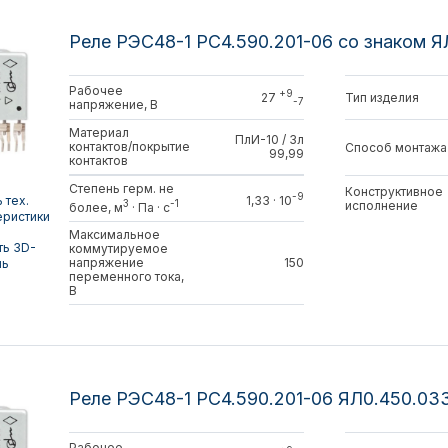
Реле РЭС48-1 РС4.590.201-06 со знаком 
Рабочее
+9
Тип изделия
27
-7
напряжение, В
Материал
ПлИ-10 / Зл
контактов/покрытие
Способ монтажа
99,99
контактов
Степень герм. не
Конструктивное
-9
 тех.
1,33 · 10
3
-1
исполнение
более, м
· Па · с
еристики
Максимальное
ть 3D-
коммутируемое
напряжение
150
ль
переменного тока,
В
Реле РЭС48-1 РС4.590.201-06 ЯЛ0.450.03
Рабочее