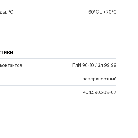
ды, °C
-60°C .. +70°C
стики
 контактов
ПлИ 90-10 / Зл 99,99
поверхностный
РС4.590.208-07