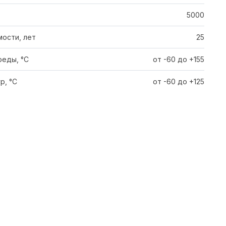
5000
ости, лет
25
еды, °C
от -60 до +155
р, °C
от -60 до +125