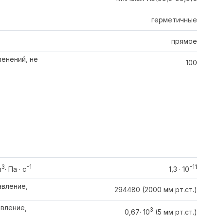
герметичные
прямое
енений, не
100
3
-1
-11
m
· Па · c
1,3 · 10
вление,
294480 (2000 мм рт.ст.)
вление,
3
0,67· 10
(5 мм рт.ст.)