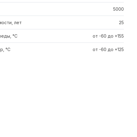
5000
ости, лет
25
еды, °C
от -60 до +155
р, °C
от -60 до +125