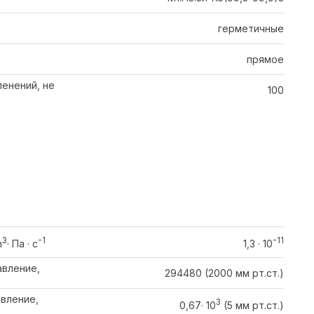
герметичные
прямое
енений, не
100
3
-1
-11
m
· Па · c
1,3 · 10
вление,
294480 (2000 мм рт.ст.)
вление,
3
0,67· 10
(5 мм рт.ст.)