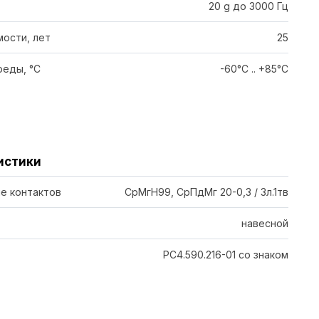
20 g до 3000 Гц
ости, лет
25
еды, °C
-60°C .. +85°C
истики
е контактов
СрМгН99, СрПдМг 20-0,3 / Зл.1тв
навесной
РС4.590.216-01 со знаком