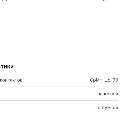
стики
 контактов
СрМгНЦр-99
навесной
с дужкой