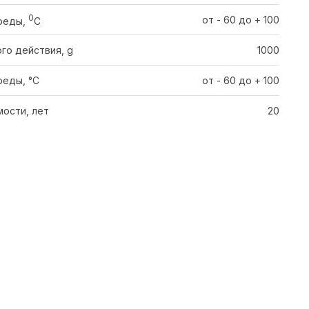
0
от - 60 до + 100
реды,
C
го действия, g
1000
еды, °С
от - 60 до + 100
ости, лет
20