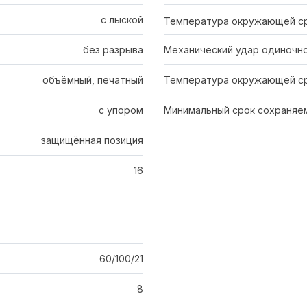
с лыской
Температура окружающей с
без разрыва
Механический удар одиночно
объёмный, печатный
Температура окружающей ср
с упором
Минимальный срок сохраняем
защищённая позиция
16
60/100/21
8